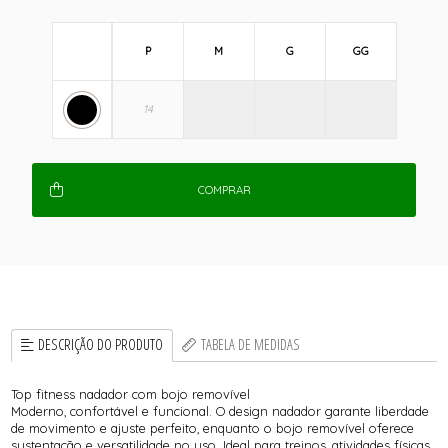
P
M
G
GG
COMPRAR
DESCRIÇÃO DO PRODUTO
TABELA DE MEDIDAS
Top fitness nadador com bojo removível
Moderno, confortável e funcional. O design nadador garante liberdade
de movimento e ajuste perfeito, enquanto o bojo removível oferece
sustentação e versatilidade no uso. Ideal para treinos, atividades físicas