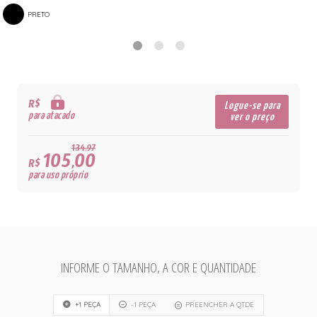
PRETO
R$
Logue-se para
para atacado
ver o preço
134,97
105,00
R$
para uso próprio
INFORME O TAMANHO, A COR E QUANTIDADE
+1 PEÇA
-1 PEÇA
PREENCHER A QTDE