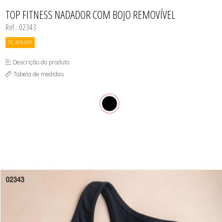
CAMISOLA
TODOS DE OUTLET
CONJUNTO
TOP FITNESS NADADOR COM BOJO REMOVÍVEL
CONJUNTO BIQUÍNI
Ref.: 02343
MAIÔ
PIJAMA DE VERÃO
ROBE
22 % OFF
TOP
Descrição do produto
Tabela de medidas