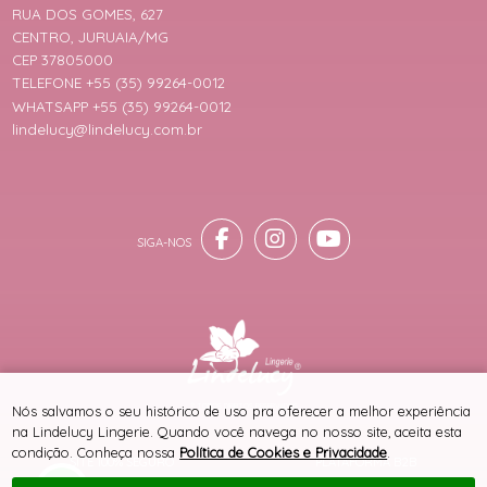
RUA DOS GOMES, 627
CENTRO, JURUAIA/MG
CEP 37805000
TELEFONE +55 (35) 99264-0012
WHATSAPP +55 (35) 99264-0012
lindelucy@lindelucy.com.br
® TODOS DIREITOS RESERVADOS
Nós salvamos o seu histórico de uso pra oferecer a melhor experiência
na Lindelucy Lingerie. Quando você navega no nosso site, aceita esta
condição. Conheça nossa
Política de Cookies e Privacidade
.
SITE 100% SEGURO
PLATAFORMA B2B