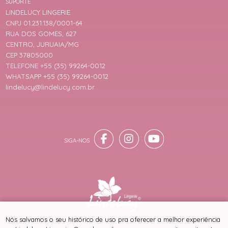
SUPORTE
LINDELUCY LINGERIE
CNPJ 01.231.138/0001-64
RUA DOS GOMES, 627
CENTRO, JURUAIA/MG
CEP 37805000
TELEFONE +55 (35) 99264-0012
WHATSAPP +55 (35) 99264-0012
lindelucy@lindelucy.com.br
® TODOS DIREITOS RESERVADOS
Nós salvamos o seu histórico de uso pra oferecer a melhor experiência