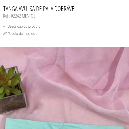
CAMISOLA
TODOS DE OUTLET
CONJUNTO
TANGA AVULSA DE PALA DOBRÁVEL
CONJUNTO BIQUÍNI
Ref.: 02242 MENTOS
MAIÔ
PIJAMA DE VERÃO
ROBE
Descrição do produto
TOP
Tabela de medidas