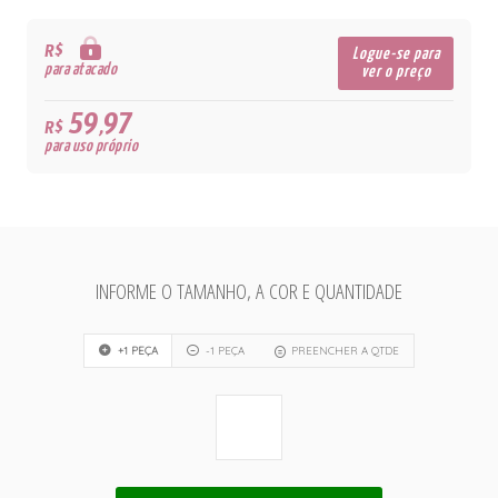
R$
Logue-se para
para atacado
ver o preço
59,97
R$
para uso próprio
INFORME O TAMANHO, A COR E QUANTIDADE
+1 PEÇA
-1 PEÇA
PREENCHER A QTDE