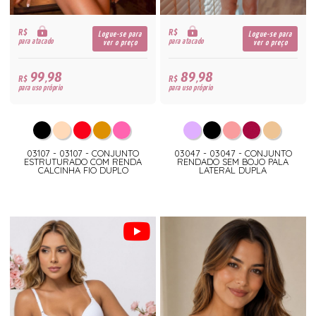
R$
R$
Logue-se para
Logue-se para
para atacado
para atacado
ver o preço
ver o preço
99,98
89,98
R$
R$
para uso próprio
para uso próprio
03107 - 03107 - CONJUNTO
03047 - 03047 - CONJUNTO
ESTRUTURADO COM RENDA
RENDADO SEM BOJO PALA
CALCINHA FIO DUPLO
LATERAL DUPLA