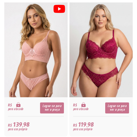
R$
R$
Logue-se para
Logue-se para
para atacado
para atacado
ver o preço
ver o preço
139,98
119,98
R$
R$
para uso próprio
para uso próprio