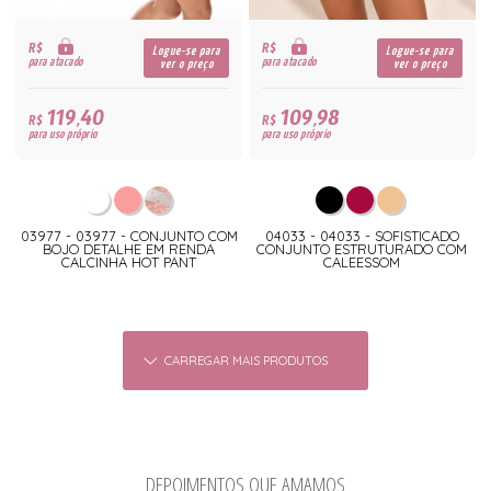
R$
R$
Logue-se para
Logue-se para
para atacado
para atacado
ver o preço
ver o preço
119,40
109,98
R$
R$
para uso próprio
para uso próprio
03977 - 03977 - CONJUNTO COM
04033 - 04033 - SOFISTICADO
BOJO DETALHE EM RENDA
CONJUNTO ESTRUTURADO COM
CALCINHA HOT PANT
CALEESSOM
CARREGAR MAIS PRODUTOS
DEPOIMENTOS QUE AMAMOS