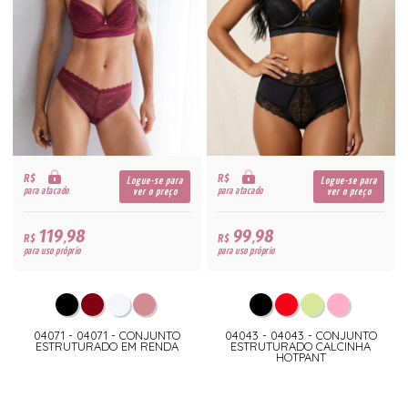
R$
R$
Logue-se para
Logue-se para
para atacado
para atacado
ver o preço
ver o preço
119,98
99,98
R$
R$
para uso próprio
para uso próprio
04071 - 04071 - CONJUNTO
04043 - 04043 - CONJUNTO
ESTRUTURADO EM RENDA
ESTRUTURADO CALCINHA
HOTPANT