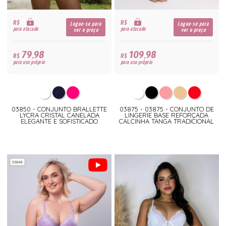
R$
R$
Logue-se para
Logue-se para
para atacado
para atacado
ver o preço
ver o preço
79,98
109,98
R$
R$
para uso próprio
para uso próprio
03850 - CONJUNTO BRALLETTE
03875 - 03875 - CONJUNTO DE
LYCRA CRISTAL CANELADA
LINGERIE BASE REFORÇADA
ELEGANTE E SOFISTICADO
CALCINHA TANGA TRADICIONAL