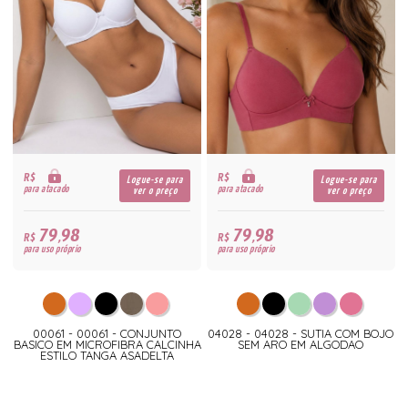
R$
R$
Logue-se para
Logue-se para
para atacado
para atacado
ver o preço
ver o preço
79,98
79,98
R$
R$
para uso próprio
para uso próprio
00061 - 00061 - CONJUNTO
04028 - 04028 - SUTIA COM BOJO
BASICO EM MICROFIBRA CALCINHA
SEM ARO EM ALGODAO
ESTILO TANGA ASADELTA