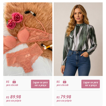
R$
R$
Logue-se para
Logue-se para
para atacado
para atacado
ver o preço
ver o preço
89,98
79,98
R$
R$
para uso próprio
para uso próprio