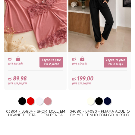
R$
R$
Logue-se para
Logue-se para
para atacado
para atacado
ver o preço
ver o preço
89,98
199,00
R$
R$
para uso próprio
para uso próprio
03804 - 03804 - SHORTDOLL EM
04080 - 04080 - PIJAMA ADULTO
LIGANETE DETALHE EM RENDA
EM MOLETINHO COM GOLA POLO