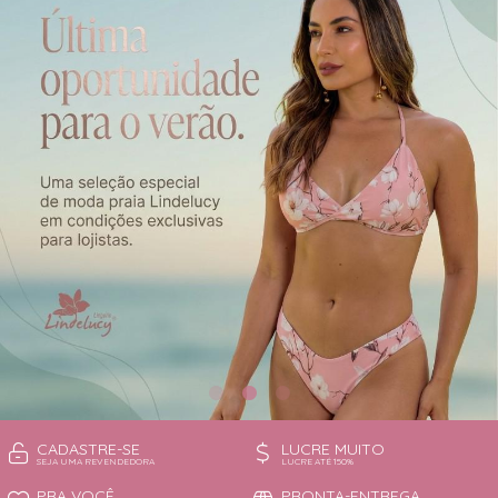
CAMISOLA
TODOS DE OUTLET
CONJUNTO
CONJUNTO BIQUÍNI
MAIÔ
PIJAMA DE VERÃO
ROBE
TOP
CADASTRE-SE
LUCRE MUITO
SEJA UMA REVENDEDORA
LUCRE ATÉ 150%
PRA VOCÊ
PRONTA-ENTREGA