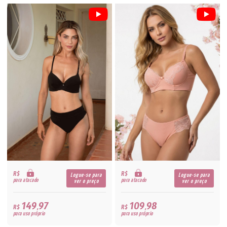
R$
R$
Logue-se para
Logue-se para
para atacado
para atacado
ver o preço
ver o preço
149,97
109,98
R$
R$
para uso próprio
para uso próprio