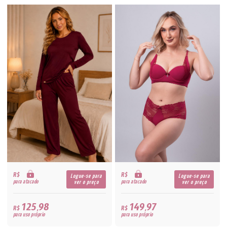
R$
R$
Logue-se para
Logue-se para
para atacado
para atacado
ver o preço
ver o preço
125,98
149,97
R$
R$
para uso próprio
para uso próprio