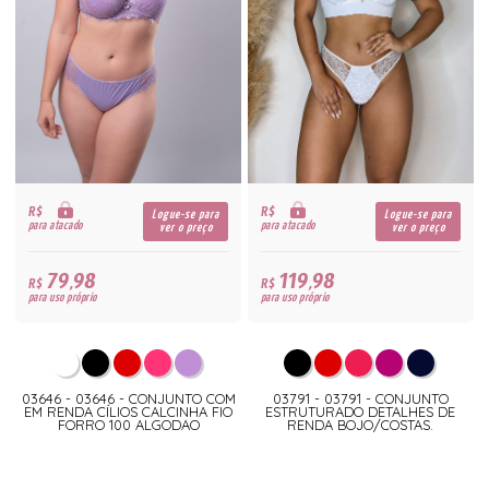
R$
R$
Logue-se para
Logue-se para
para atacado
para atacado
ver o preço
ver o preço
79,98
119,98
R$
R$
para uso próprio
para uso próprio
03646 - 03646 - CONJUNTO COM
03791 - 03791 - CONJUNTO
EM RENDA CÍLIOS CALCINHA FIO
ESTRUTURADO DETALHES DE
FORRO 100 ALGODAO
RENDA BOJO/COSTAS.