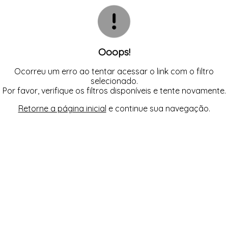
CAMISOLA
TODOS DE OUTLET
CONJUNTO
CONJUNTO BIQUÍNI
MAIÔ
PIJAMA DE VERÃO
ROBE
Ooops!
TOP
Ocorreu um erro ao tentar acessar o link com o filtro
selecionado.
Por favor, verifique os filtros disponíveis e tente novamente.
Retorne a página inicial
e continue sua navegação.