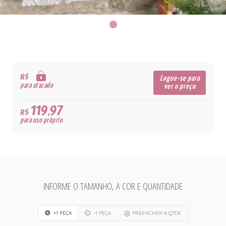
R$
Logue-se para
para atacado
ver o preço
119,97
R$
para uso próprio
INFORME O TAMANHO, A COR E QUANTIDADE
+1 PEÇA
-1 PEÇA
PREENCHER A QTDE