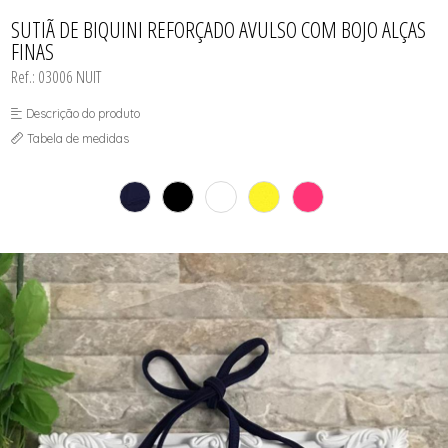
CAMISOLA
TODOS DE OUTLET
CONJUNTO
SUTIÃ DE BIQUINI REFORÇADO AVULSO COM BOJO ALÇAS
CONJUNTO BIQUÍNI
FINAS
MAIÔ
PIJAMA DE VERÃO
Ref.: 03006 NUIT
ROBE
TOP
Descrição do produto
Tabela de medidas