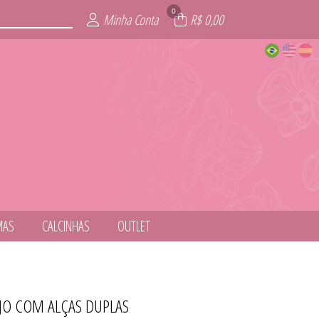
0
Minha Conta
R$ 0,00
MAS
CALCINHAS
OUTLET
OJO COM ALÇAS DUPLAS
NESS
ITE
AIA
AS
IE
L
S
T
S