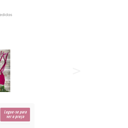
edidas
Logue-se para
ver o preço