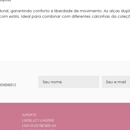
tural, garantindo conforto e liberdade de movimento. As alças du
 com estilo. Ideal para combinar com diferentes calcinhas da coleç
 NOVIDADES E
SUPORTE
LINDELUCY LINGERIE
CNPJ 01.231.138/0001-64