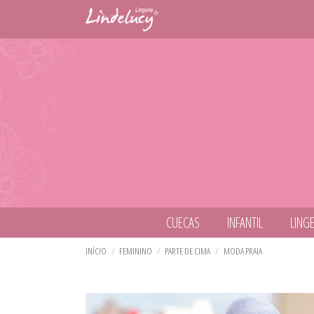
CUECAS
INFANTIL
LINGE
TODOS DE CUECAS
TODOS DE INFANTIL
TODOS DE LINGERIE
TODOS DE LINHA NOITE
TODOS DE MODA FITNESS
TODOS DE MODA PRAIA
TODOS DE PIJAMAS
TODOS DE CALCINHAS
TODOS DE OUTLET
INÍCIO
FEMININO
PARTE DE CIMA
MODA PRAIA
CUECA BOXER
CALCINHA INFANTIL
BODY
BABY DOLL
BERMUDA
BIQUINI INFANTIL
LINHA COMFY
CALCINHA AVULSA
BABY DOLL
CUECA INFANTIL
CONJUNTO
CAMISOLA
CAMISETA
CONJUNTO BIQUÍNI
PIJAMA DE INVERNO
KIT DE CALCINHA
BODY
CUECA SLIP
CONJUNTO SEM BOJO
CAMISOLA DE AMAMENTACAO
CONJUNTO
MAIÔ
PIJAMA DE VERÃO
CALCINHA INFANTIL
CONJUNTO SEM BOJO COM 
ROBE
LEGGING
PARTE DE BAIXO
CAMISOLA
SUTIÃ AVULSO
TOP
PARTE DE CIMA
CONJUNTO