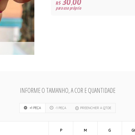
30,00
R$
para uso próprio
INFORME O TAMANHO, A COR E QUANTIDADE
+1 PEÇA
-1 PEÇA
PREENCHER A QTDE
P
M
G
G