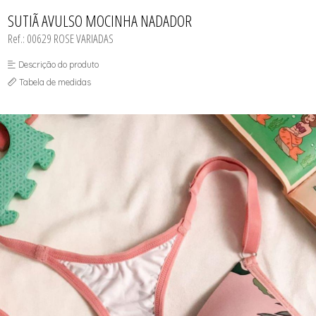
CAMISOLA
TODOS DE OUTLET
CONJUNTO
SUTIÃ AVULSO MOCINHA NADADOR
CONJUNTO BIQUÍNI
Ref.: 00629 ROSE VARIADAS
MAIÔ
PIJAMA DE VERÃO
ROBE
Descrição do produto
TOP
Tabela de medidas