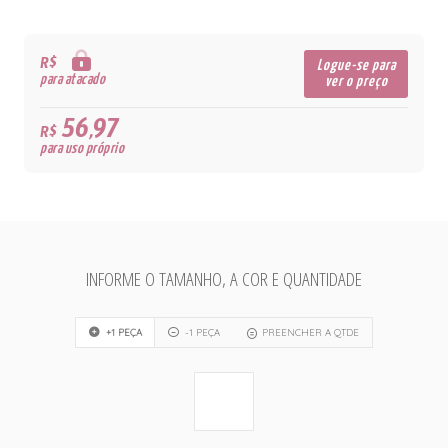
R$
Logue-se para
para atacado
ver o preço
56,97
R$
para uso próprio
INFORME O TAMANHO, A COR E QUANTIDADE
+1 PEÇA
-1 PEÇA
PREENCHER A QTDE