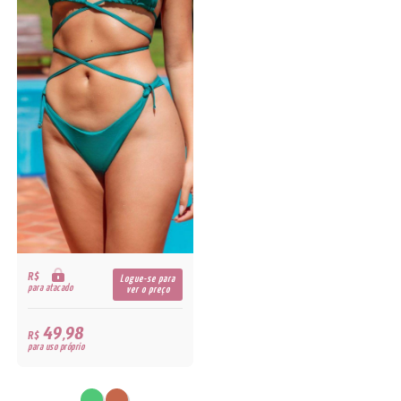
R$
Logue-se para
para atacado
ver o preço
49,98
R$
para uso próprio