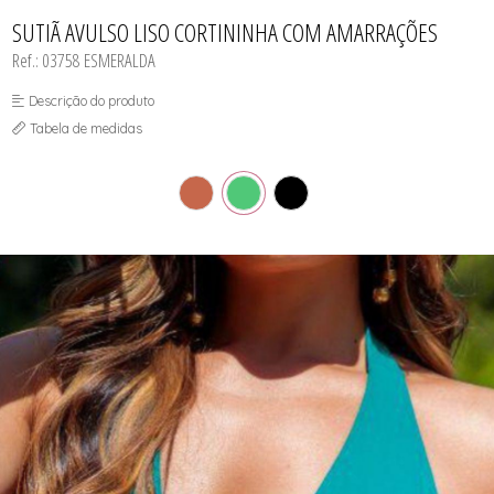
CAMISOLA
TODOS DE OUTLET
CONJUNTO
SUTIÃ AVULSO LISO CORTININHA COM AMARRAÇÕES
CONJUNTO BIQUÍNI
Ref.: 03758 ESMERALDA
MAIÔ
PIJAMA DE VERÃO
ROBE
Descrição do produto
TOP
Tabela de medidas