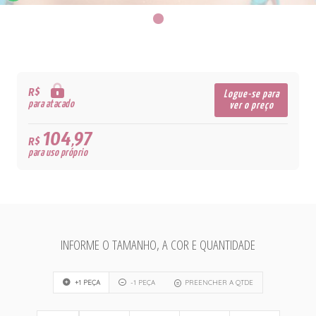
R$
Logue-se para
para atacado
ver o preço
104,97
R$
para uso próprio
INFORME O TAMANHO, A COR E QUANTIDADE
+1 PEÇA
-1 PEÇA
PREENCHER A QTDE