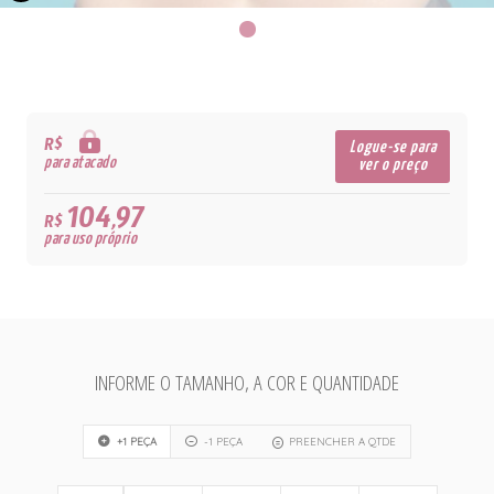
R$
Logue-se para
para atacado
ver o preço
104,97
R$
para uso próprio
INFORME O TAMANHO, A COR E QUANTIDADE
+1 PEÇA
-1 PEÇA
PREENCHER A QTDE