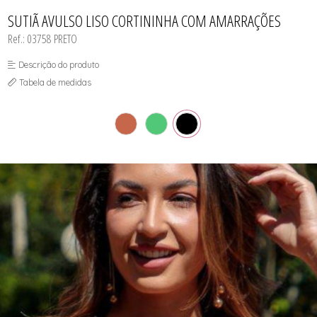
CAMISOLA
TODOS DE OUTLET
CONJUNTO
SUTIÃ AVULSO LISO CORTININHA COM AMARRAÇÕES
CONJUNTO BIQUÍNI
Ref.: 03758 PRETO
MAIÔ
PIJAMA DE VERÃO
ROBE
Descrição do produto
TOP
Tabela de medidas