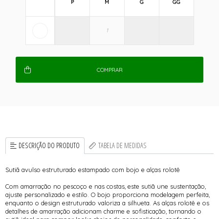
P
M
G
GG
COMPRAR
DESCRIÇÃO DO PRODUTO
TABELA DE MEDIDAS
Sutiã avulso estruturado estampado com bojo e alças rolotê
Com amarração no pescoço e nas costas, este sutiã une sustentação,
ajuste personalizado e estilo. O bojo proporciona modelagem perfeita,
enquanto o design estruturado valoriza a silhueta. As alças rolotê e os
detalhes de amarração adicionam charme e sofisticação, tornando o