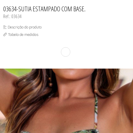
CAMISOLA
TODOS DE OUTLET
CONJUNTO
03634-SUTIA ESTAMPADO COM BASE.
CONJUNTO BIQUÍNI
Ref.: 03634
MAIÔ
PIJAMA DE VERÃO
ROBE
Descrição do produto
TOP
Tabela de medidas