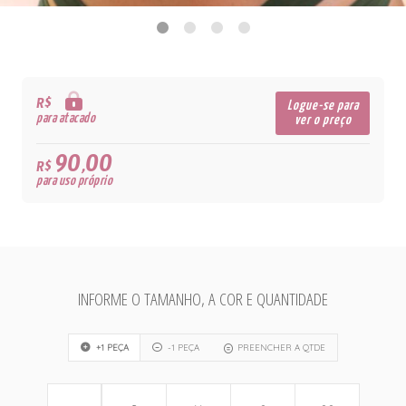
R$
Logue-se para
para atacado
ver o preço
90,00
R$
para uso próprio
INFORME O TAMANHO, A COR E QUANTIDADE
+1 PEÇA
-1 PEÇA
PREENCHER A QTDE