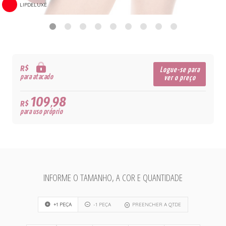
LIPDELUXE
R$
Logue-se para
para atacado
ver o preço
109,98
R$
para uso próprio
INFORME O TAMANHO, A COR E QUANTIDADE
+1 PEÇA
-1 PEÇA
PREENCHER A QTDE