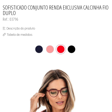
CAMISOLA
TODOS DE OUTLET
CONJUNTO
SOFISTICADO CONJUNTO RENDA EXCLUSIVA CALCINHA FIO
CONJUNTO BIQUÍNI
DUPLO
MAIÔ
PIJAMA DE VERÃO
Ref.: 03796
ROBE
TOP
Descrição do produto
Tabela de medidas