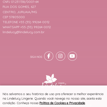
CNPJ 01.231.138/0001-64
RUA DOS GOMES, 627
CENTRO, JURUAIA/MG
CEP 37805000
TELEFONE +55 (35) 99264-0012
WHATSAPP +55 (35) 99264-0012
lindelucy@lindelucy.com.br
® TODOS DIREITOS RESERVADOS
Nós salvamos o seu histórico de uso pra oferecer a melhor experiência
na Lindelucy Lingerie. Quando você navega no nosso site, aceita esta
condição. Conheça nossa
Política de Cookies e Privacidade
.
SITE 100% SEGURO
PLATAFORMA B2B