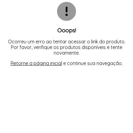
CAMISOLA
TODOS DE OUTLET
CONJUNTO
CONJUNTO BIQUÍNI
MAIÔ
PIJAMA DE VERÃO
ROBE
Ooops!
TOP
Ocorreu um erro ao tentar acessar o link do produto.
Por favor, verifique os produtos disponíveis e tente
novamente.
Retorne a página inicial
e continue sua navegação.