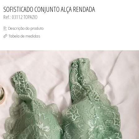
CAMISOLA
TODOS DE OUTLET
CONJUNTO
SOFISTICADO CONJUNTO ALÇA RENDADA
CONJUNTO BIQUÍNI
Ref.: 03112 TOPAZIO
MAIÔ
PIJAMA DE VERÃO
ROBE
Descrição do produto
TOP
Tabela de medidas