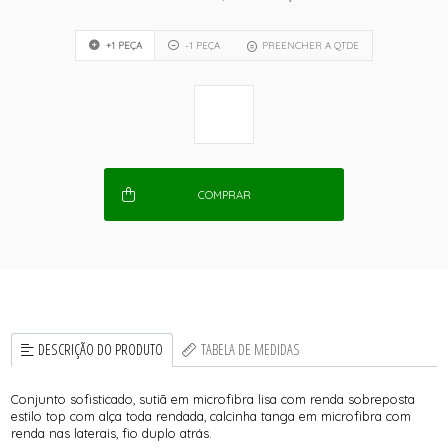
+1 PEÇA
-1 PEÇA
PREENCHER A QTDE
COMPRAR
DESCRIÇÃO DO PRODUTO
TABELA DE MEDIDAS
Conjunto sofisticado, sutiã em microfibra lisa com renda sobreposta
estilo top com alça toda rendada, calcinha tanga em microfibra com
renda nas laterais, fio duplo atrás.