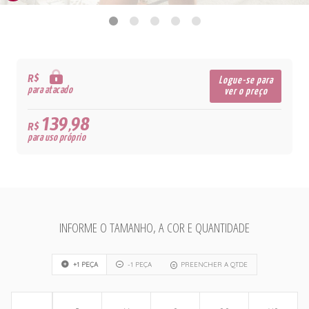
R$
Logue-se para
para atacado
ver o preço
139,98
R$
para uso próprio
INFORME O TAMANHO, A COR E QUANTIDADE
+1 PEÇA
-1 PEÇA
PREENCHER A QTDE