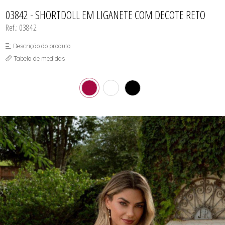
CAMISOLA
TODOS DE OUTLET
CONJUNTO
03842 - SHORTDOLL EM LIGANETE COM DECOTE RETO
CONJUNTO BIQUÍNI
Ref.: 03842
MAIÔ
PIJAMA DE VERÃO
ROBE
Descrição do produto
TOP
Tabela de medidas