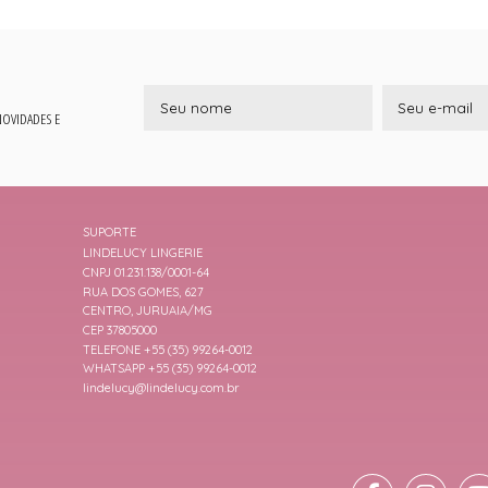
 NOVIDADES E
SUPORTE
LINDELUCY LINGERIE
CNPJ 01.231.138/0001-64
RUA DOS GOMES, 627
CENTRO, JURUAIA/MG
CEP 37805000
TELEFONE +55 (35) 99264-0012
WHATSAPP +55 (35) 99264-0012
lindelucy@lindelucy.com.br