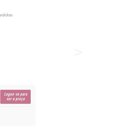
edidas
Logue-se para
ver o preço