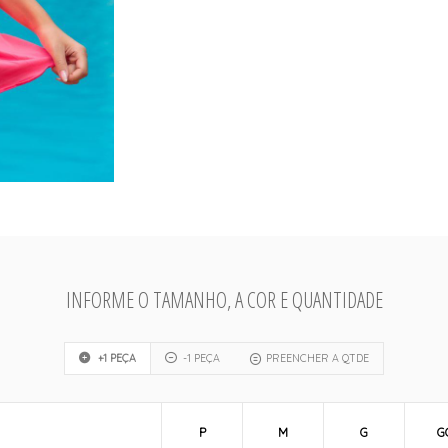
INFORME O TAMANHO, A COR E QUANTIDADE
+1 PEÇA
-1 PEÇA
PREENCHER A QTDE
P
M
G
G