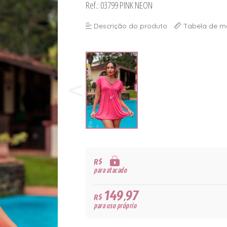
Ref.: 03799 PINK NEON
Descrição do produto
Tabela de m
R$
para atacado
149,97
R$
para uso próprio