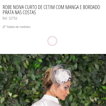
CAMISOLA
TODOS DE OUTLET
CONJUNTO
ROBE NOIVA CURTO DE CETIM COM MANGA E BORDADO
CONJUNTO BIQUÍNI
PRATA NAS COSTAS
MAIÔ
PIJAMA DE VERÃO
Ref.: 02756
ROBE
TOP
Tabela de medidas