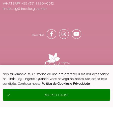
WHATSAPP +55 (35) 99264-0012
lindelucy@lindelucy.com.br
® TODOS DIREITOS RESERVADOS
Nós salvamos o seu histórico de uso pra oferecer a melhor experiência
na Lindelucy Lingerie. Quando você navega no nosso site, aceita esta
condição. Conheça nossa
Política de Cookies e Privacidade
.
SITE 100% SEGURO
PLATAFORMA B2B
ACEITAR E FECHAR