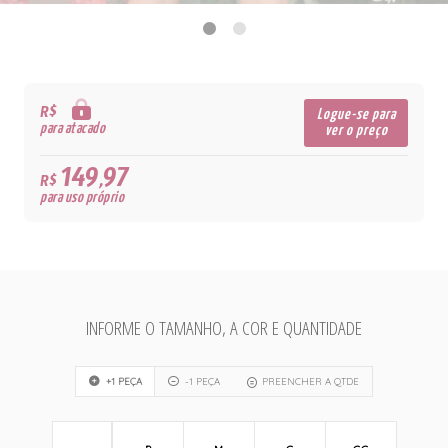
R$
Logue-se para
para atacado
ver o preço
149,97
R$
para uso próprio
INFORME O TAMANHO, A COR E QUANTIDADE
+1 PEÇA
-1 PEÇA
PREENCHER A QTDE