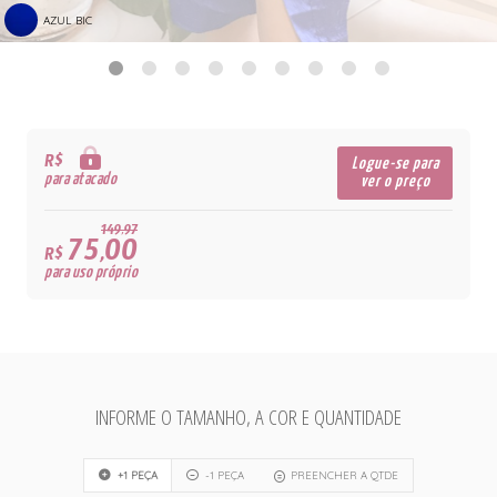
AZUL BIC
R$
Logue-se para
para atacado
ver o preço
149,97
75,00
R$
para uso próprio
INFORME O TAMANHO, A COR E QUANTIDADE
+1 PEÇA
-1 PEÇA
PREENCHER A QTDE