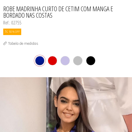
CAMISOLA
TODOS DE OUTLET
CONJUNTO
ROBE MADRINHA CURTO DE CETIM COM MANGA E
CONJUNTO BIQUÍNI
BORDADO NAS COSTAS
MAIÔ
PIJAMA DE VERÃO
Ref.: 02755
ROBE
TOP
50 % OFF
Tabela de medidas