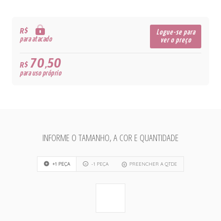
R$
Logue-se para
para atacado
ver o preço
70,50
R$
para uso próprio
INFORME O TAMANHO, A COR E QUANTIDADE
+1 PEÇA
-1 PEÇA
PREENCHER A QTDE