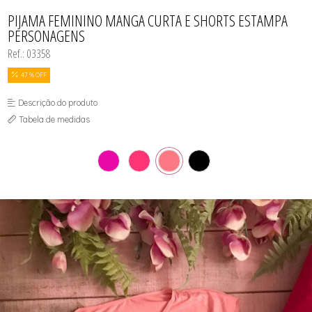
CAMISOLA
TODOS DE OUTLET
CONJUNTO
PIJAMA FEMININO MANGA CURTA E SHORTS ESTAMPA
CONJUNTO BIQUÍNI
PERSONAGENS
MAIÔ
PIJAMA DE VERÃO
Ref.: 03358
ROBE
TOP
47 % OFF
Descrição do produto
Tabela de medidas