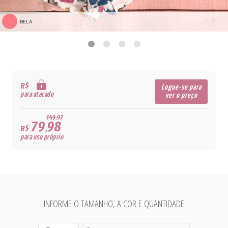
BELA
R$
Logue-se para
para atacado
ver o preço
149,97
79,98
R$
para uso próprio
INFORME O TAMANHO, A COR E QUANTIDADE