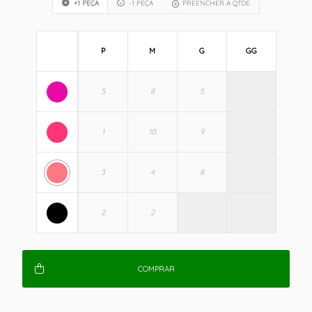
+1 PEÇA
-1 PEÇA
PREENCHER A QTDE
P
M
G
GG
COMPRAR