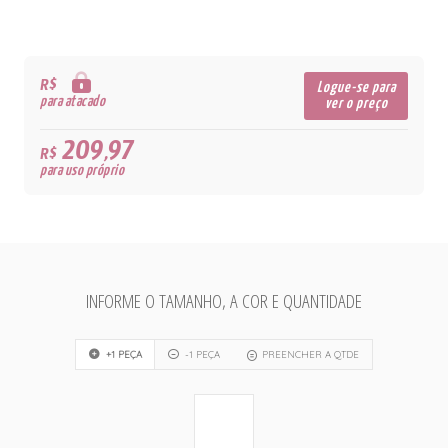
R$
Logue-se para
para atacado
ver o preço
209,97
R$
para uso próprio
INFORME O TAMANHO, A COR E QUANTIDADE
+1 PEÇA
-1 PEÇA
PREENCHER A QTDE