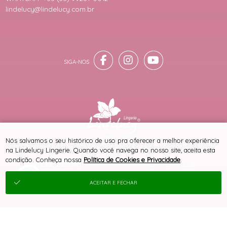
lindelucy@lindelucy.com.br
® TODOS DIREITOS RESERVADOS
Nós salvamos o seu histórico de uso pra oferecer a melhor experiência
na Lindelucy Lingerie. Quando você navega no nosso site, aceita esta
condição. Conheça nossa
Política de Cookies e Privacidade
.
SITE 100% SEGURO
PLATAFORMA B2B
ACEITAR E FECHAR