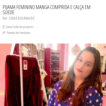
CAMISOLA
TODOS DE OUTLET
CONJUNTO
PIJAMA FEMININO MANGA COMPRIDA E CALÇA EM
CONJUNTO BIQUÍNI
SUEDE
MAIÔ
PIJAMA DE VERÃO
Ref.: 03864 BOLINHA BIC
ROBE
TOP
Descrição do produto
Tabela de medidas