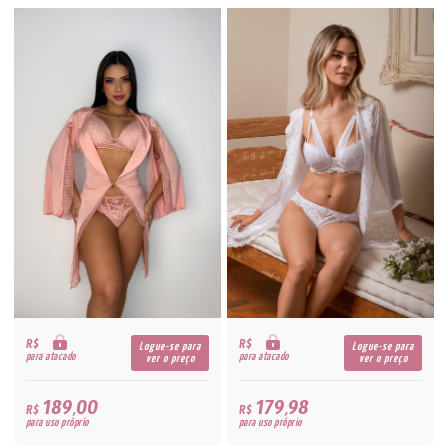
R$
R$
Logue-se para
Logue-se para
para atacado
para atacado
ver o preço
ver o preço
189,00
179,98
R$
R$
para uso próprio
para uso próprio