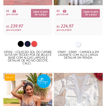
R$
R$
Logue-se para
Logue-se para
para atacado
para atacado
ver o preço
ver o preço
239,97
224,97
R$
R$
para uso próprio
para uso próprio
03540 - COLEÇÃO SOL DO CARIBE,
03841 - 03841 - CAMISOLA EM
SUTIÃ EM TECIDO POÁ DE BOJO E
LIGANETE COM ALCA LARGA
BASE COM ALÇAS LARGAS E
DETALHE EM RENDA
DETALHE DE NÓ NO DECOTE,
CALCI...
42% OFF