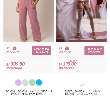
R$
R$
Logue-se para
Logue-se para
para atacado
para atacado
ver o preço
ver o preço
538,50
309,80
299,00
R$
R$
para uso próprio
para uso próprio
04073 - 04073 - CONJUNTO EM
03859 - 03859 - RÉPLICA
MOLETINHO HOMEWEAR
ESPARTILHO COM GPS