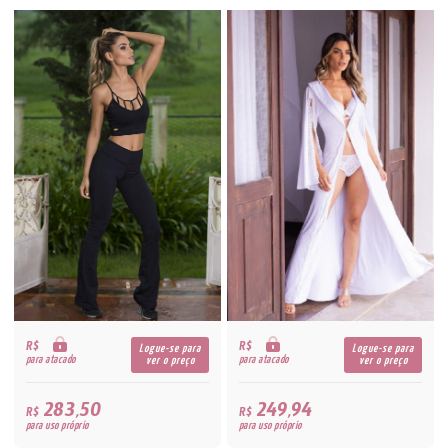
R$
R$
Logue-se para
Logue-se para
para atacado
para atacado
ver o preço
ver o preço
283,50
249,94
R$
R$
para uso próprio
para uso próprio