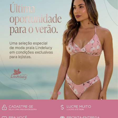
CAMISOLA
TODOS DE OUTLET
CONJUNTO
CONJUNTO BIQUÍNI
MAIÔ
PIJAMA DE VERÃO
ROBE
TOP
CADASTRE-SE
LUCRE MUITO
SEJA UMA REVENDEDORA
LUCRE ATÉ 150%
PRA VOCÊ
PRONTA-ENTREGA