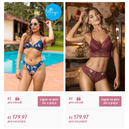
R$
R$
Logue-se para
Logue-se para
para atacado
para atacado
ver o preço
ver o preço
179,97
179,97
R$
R$
para uso próprio
para uso próprio