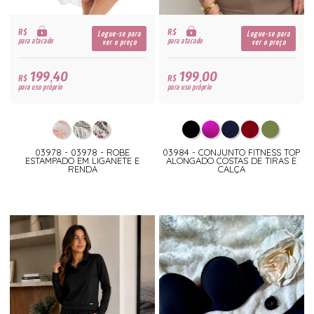
R$
R$
Logue-se para
Logue-se para
para atacado
para atacado
ver o preço
ver o preço
199,40
199,00
R$
R$
para uso próprio
para uso próprio
03978 - 03978 - ROBE
03984 - CONJUNTO FITNESS TOP
ESTAMPADO EM LIGANETE E
ALONGADO COSTAS DE TIRAS E
RENDA
CALÇA