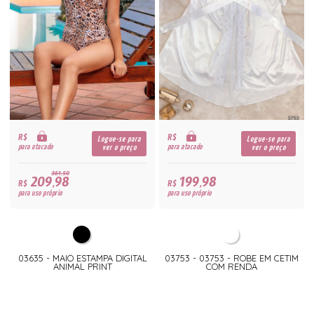
R$
R$
Logue-se para
Logue-se para
para atacado
para atacado
ver o preço
ver o preço
361,50
209,98
199,98
R$
R$
para uso próprio
para uso próprio
03635 - MAIÔ ESTAMPA DIGITAL
03753 - 03753 - ROBE EM CETIM
ANIMAL PRINT
COM RENDA