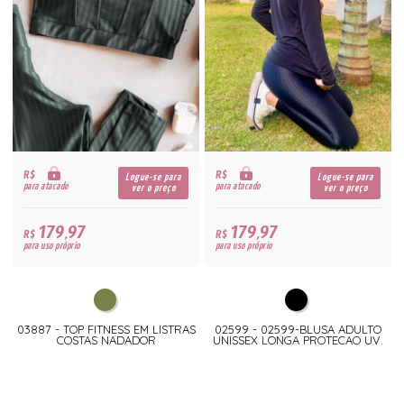
R$
R$
Logue-se para
Logue-se para
para atacado
para atacado
ver o preço
ver o preço
179,97
179,97
R$
R$
para uso próprio
para uso próprio
03887 - TOP FITNESS EM LISTRAS
02599 - 02599-BLUSA ADULTO
COSTAS NADADOR
UNISSEX LONGA PROTECAO UV.