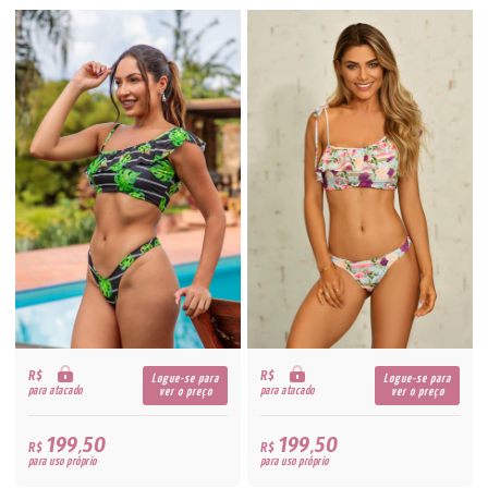
R$
R$
Logue-se para
Logue-se para
para atacado
para atacado
ver o preço
ver o preço
199,50
199,50
R$
R$
para uso próprio
para uso próprio