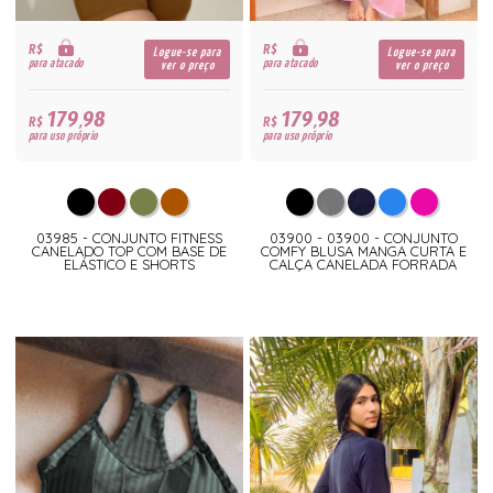
R$
R$
Logue-se para
Logue-se para
para atacado
para atacado
ver o preço
ver o preço
179,98
179,98
R$
R$
para uso próprio
para uso próprio
03985 - CONJUNTO FITNESS
03900 - 03900 - CONJUNTO
CANELADO TOP COM BASE DE
COMFY BLUSA MANGA CURTA E
ELÁSTICO E SHORTS
CALÇA CANELADA FORRADA