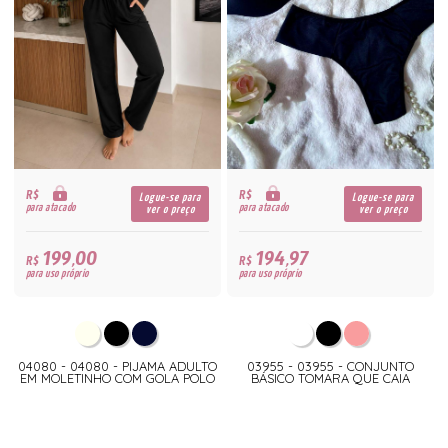
R$
R$
Logue-se para
Logue-se para
para atacado
para atacado
ver o preço
ver o preço
199,00
194,97
R$
R$
para uso próprio
para uso próprio
04080 - 04080 - PIJAMA ADULTO
03955 - 03955 - CONJUNTO
EM MOLETINHO COM GOLA POLO
BÁSICO TOMARA QUE CAIA