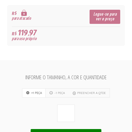
R$
Logue-se para
para atacado
ver o preço
119,97
R$
para uso próprio
INFORME O TAMANHO, A COR E QUANTIDADE
+1 PEÇA
-1 PEÇA
PREENCHER A QTDE