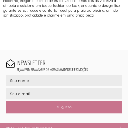
Moderno, elegante e cheio de estilo. O decote nas costas valoriza a
silhueta e adiciona um toque fashion ao look, enquanto o design liso
garante versatilidade e conforto. Ideal para praia ou piscina, unindo
sofisticação, praticidade e charme em uma única peça.
NEWSLETTER
SEJA A PRIMEIRA A SABER DE NOSSAS NOVIDADES E PROMOÇÕES!
EU QUERO