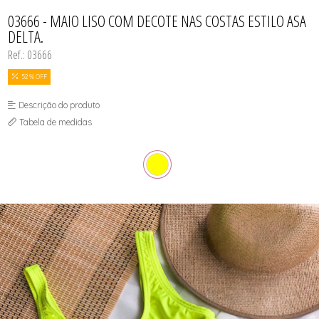
CAMISOLA
TODOS DE OUTLET
CONJUNTO
03666 - MAIO LISO COM DECOTE NAS COSTAS ESTILO ASA
CONJUNTO BIQUÍNI
DELTA.
MAIÔ
PIJAMA DE VERÃO
Ref.: 03666
ROBE
TOP
52 % OFF
Descrição do produto
Tabela de medidas