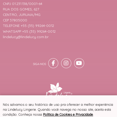
CNPJ 01.231.138/0001-64
RUA DOS GOMES, 627
CENTRO, JURUAIA/MG
CEP 37805000
TELEFONE +55 (35) 99264-0012
WHATSAPP +55 (35) 99264-0012
lindelucy@lindelucy.com.br
® TODOS DIREITOS RESERVADOS
Nós salvamos o seu histórico de uso pra oferecer a melhor experiência
na Lindelucy Lingerie. Quando você navega no nosso site, aceita esta
condição. Conheça nossa
Política de Cookies e Privacidade
.
SITE 100% SEGURO
PLATAFORMA B2B