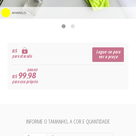
AMARELO
R$
Logue-se para
para atacado
ver o preço
209,97
99,98
R$
para uso próprio
INFORME O TAMANHO, A COR E QUANTIDADE