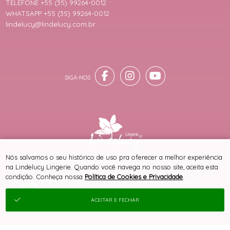
TELEFONE +55 (35) 99264-0012
WHATSAPP +55 (35) 99264-0012
lindelucy@lindelucy.com.br
® TODOS DIREITOS RESERVADOS
Nós salvamos o seu histórico de uso pra oferecer a melhor experiência
na Lindelucy Lingerie. Quando você navega no nosso site, aceita esta
condição. Conheça nossa
Política de Cookies e Privacidade
.
SITE 100% SEGURO
PLATAFORMA B2B
ACEITAR E FECHAR