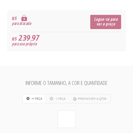
R$
Logue-se para
para atacado
ver o preço
239,97
R$
para uso próprio
INFORME O TAMANHO, A COR E QUANTIDADE
+1 PEÇA
-1 PEÇA
PREENCHER A QTDE