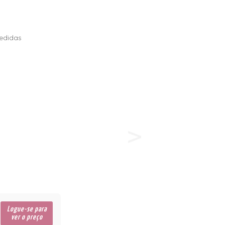
edidas
Logue-se para
ver o preço