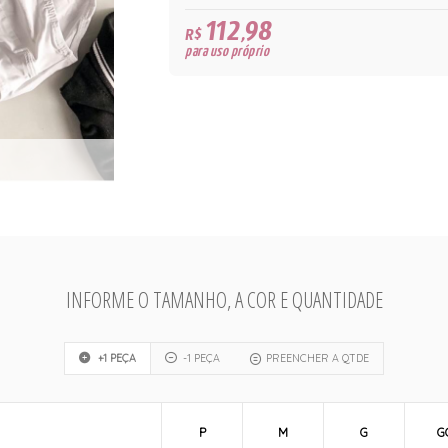
112,98
R$
para uso próprio
INFORME O TAMANHO, A COR E QUANTIDADE
+1 PEÇA
-1 PEÇA
PREENCHER A QTDE
P
M
G
G