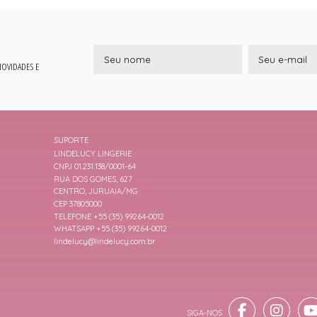
 NOVIDADES E
SUPORTE
LINDELUCY LINGERIE
CNPJ 01.231.138/0001-64
RUA DOS GOMES, 627
CENTRO, JURUAIA/MG
CEP 37805000
TELEFONE +55 (35) 99264-0012
WHATSAPP +55 (35) 99264-0012
lindelucy@lindelucy.com.br