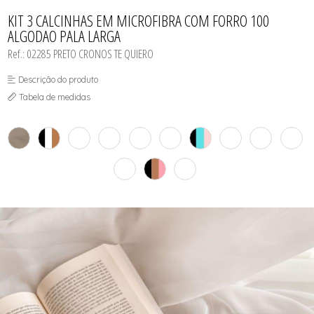
CAMISOLA
TODOS DE OUTLET
CONJUNTO
KIT 3 CALCINHAS EM MICROFIBRA COM FORRO 100
CONJUNTO BIQUÍNI
ALGODAO PALA LARGA
MAIÔ
PIJAMA DE VERÃO
Ref.: 02285 PRETO CRONOS TE QUIERO
ROBE
TOP
Descrição do produto
Tabela de medidas