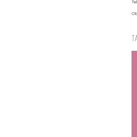
Te
Ob
T