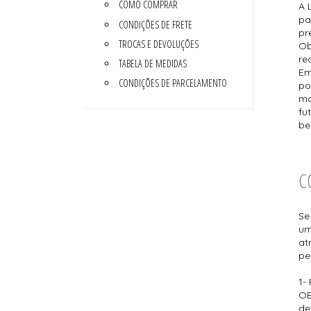
COMO COMPRAR
SAÍDA DE PRAIA
CONJUNTO BIQUÍNI
A 
MAIÔ
pa
CONDIÇÕES DE FRETE
PIJAMA DE VERÃO
pr
ROBE
TROCAS E DEVOLUÇÕES
Ob
TOP
re
TABELA DE MEDIDAS
Em
CONDIÇÕES DE PARCELAMENTO
po
ma
fu
be
C
Se
um
at
pe
1-
OB
de