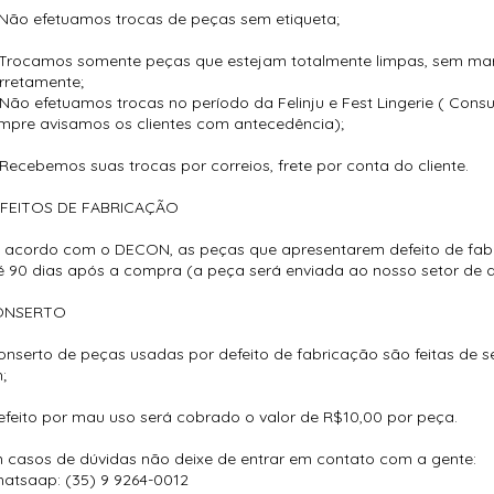
 Não efetuamos trocas de peças sem etiqueta;
 Trocamos somente peças que estejam totalmente limpas, sem ma
rretamente;
 Não efetuamos trocas no período da Felinju e Fest Lingerie ( Consu
mpre avisamos os clientes com antecedência);
 Recebemos suas trocas por correios, frete por conta do cliente.
FEITOS DE FABRICAÇÃO
 acordo com o DECON, as peças que apresentarem defeito de fab
é 90 dias após a compra (a peça será enviada ao nosso setor de q
ONSERTO
onserto de peças usadas por defeito de fabricação são feitas de 
;
efeito por mau uso será cobrado o valor de R$10,00 por peça.
 casos de dúvidas não deixe de entrar em contato com a gente:
atsaap: (35) 9 9264-0012