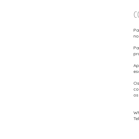
C
Pa
no
Pa
pr
Ap
es
Os
co
os
Wh
Te