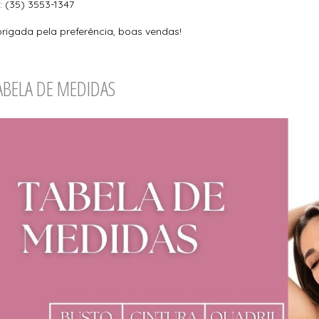
l: (35) 3553-1347
rigada pela preferência, boas vendas!
ABELA DE MEDIDAS