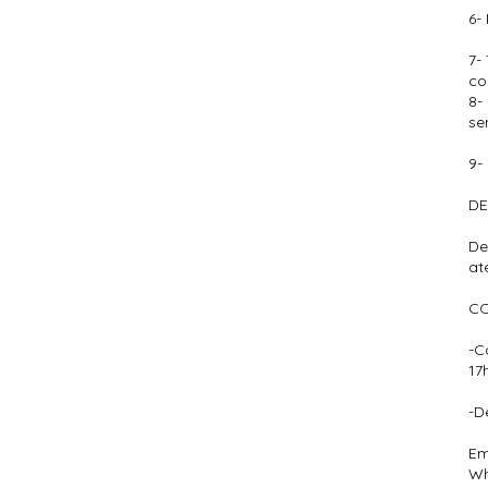
6-
7-
co
8-
se
9-
DE
De
at
C
-C
17h
-D
Em
Wh