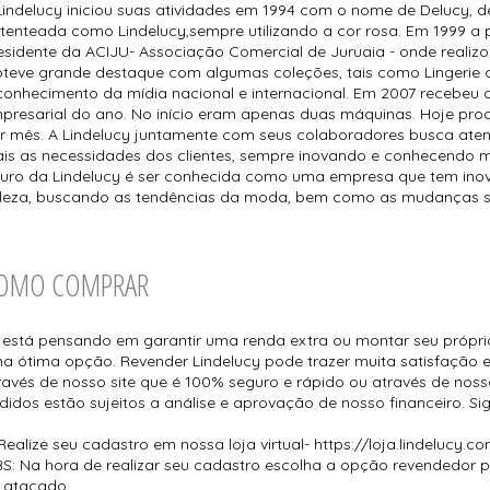
Lindelucy iniciou suas atividades em 1994 com o nome de Delucy, d
tenteada como Lindelucy,sempre utilizando a cor rosa. Em 1999 a 
esidente da ACIJU- Associação Comercial de Juruaia - onde realiz
teve grande destaque com algumas coleções, tais como Lingerie
conhecimento da mídia nacional e internacional. Em 2007 recebeu
presarial do ano. No início eram apenas duas máquinas. Hoje pro
r mês. A Lindelucy juntamente com seus colaboradores busca aten
is as necessidades dos clientes, sempre inovando e conhecendo m
turo da Lindelucy é ser conhecida como uma empresa que tem in
leza, buscando as tendências da moda, bem como as mudanças so
OMO COMPRAR
 está pensando em garantir uma renda extra ou montar seu próprio 
a ótima opção. Revender Lindelucy pode trazer muita satisfação 
ravés de nosso site que é 100% seguro e rápido ou através de nossa
didos estão sujeitos a análise e aprovação de nosso financeiro. Si
 Realize seu cadastro em nossa loja virtual- https://loja.lindelucy.
S: Na hora de realizar seu cadastro escolha a opção revendedor p
 atacado.