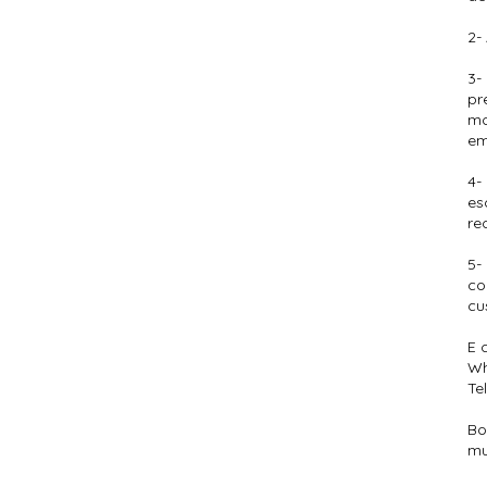
2-
3-
pr
mo
em
4-
es
re
5-
co
cu
E 
Wh
Te
Bo
mu