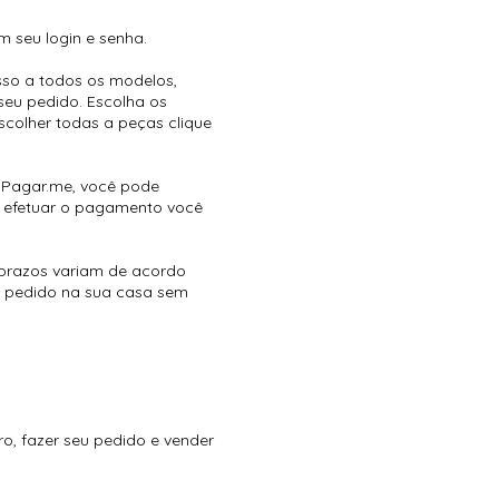
m seu login e senha.
sso a todos os modelos,
seu pedido. Escolha os
colher todas a peças clique
o Pagar.me, você pode
ós efetuar o pagamento você
 prazos variam de acordo
o pedido na sua casa sem
o, fazer seu pedido e vender