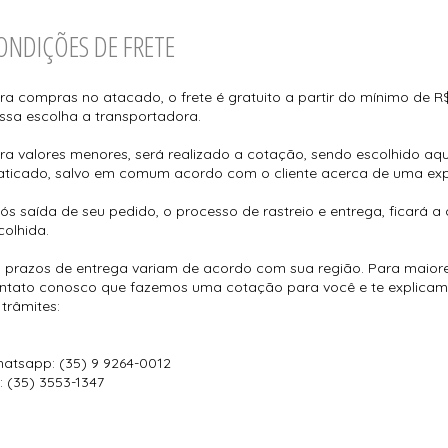
ONDIÇÕES DE FRETE
ra compras no atacado, o frete é gratuito a partir do mínimo de
ssa escolha a transportadora.
ra valores menores, será realizado a cotação, sendo escolhido aq
aticado, salvo em comum acordo com o cliente acerca de uma exp
ós saída de seu pedido, o processo de rastreio e entrega, ficará 
colhida.
 prazos de entrega variam de acordo com sua região. Para maior
ntato conosco que fazemos uma cotação para você e te explicam
 trâmites:
atsapp: (35) 9 9264-0012
l: (35) 3553-1347