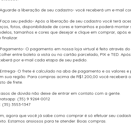
 Aguarde a liberação de seu cadastro- você receberá um e-mail co
 Faça seu pedido- Após a liberação de seu cadastro você terá ace
eços, fotos, disponibilidade de cores e tamanhos e poderá montar 
delos, tamanhos e cores que desejar e clique em comprar, após es
 finalizar.
 Pagamento- O pagamento em nossa loja virtual é feito através d
colher entre boleto a vista ou no cartão parcelado, PIX e TED. Ap
ceberá por e-mail cada etapa de seu pedido.
 Entrega- O frete é calculado na aba de pagamento e os valores e
m sua região. Para compras acima de R$1.200,00 você receberá 
sto de frete.
casos de dúvida não deixe de entrar em contato com a gente.
atsapp: (35) 9 9264-0012
l: (35) 3553-1347
m, agora que você já sabe como comprar é só efetuar seu cadastr
ito. Estamos ansiosos para te atender. Boas compras.