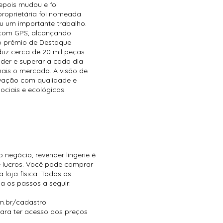
epois mudou e foi
proprietária foi nomeada
ou um importante trabalho.
 com GPS, alcançando
 o prêmio de Destaque
duz cerca de 20 mil peças
der e superar a cada dia
ais o mercado. A visão de
ovação com qualidade e
ciais e ecológicas.
negócio, revender lingerie é
e lucros. Você pode comprar
 loja física. Todos os
ga os passos a seguir:
com.br/cadastro
ara ter acesso aos preços