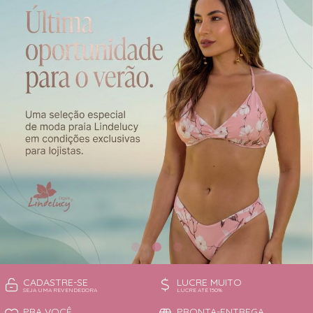
CAMISOLA
TODOS DE OUTLET
CONJUNTO
CONJUNTO BIQUÍNI
MAIÔ
PIJAMA DE VERÃO
ROBE
TOP
CADASTRE-SE
LUCRE MUITO
SEJA UMA REVENDEDORA
LUCRE ATÉ 150%
PRA VOCÊ
PRONTA-ENTREGA