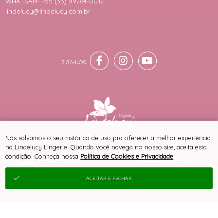
WHATSAPP +55 (35) 99264-0012
lindelucy@lindelucy.com.br
® TODOS DIREITOS RESERVADOS
Nós salvamos o seu histórico de uso pra oferecer a melhor experiência
na Lindelucy Lingerie. Quando você navega no nosso site, aceita esta
condição. Conheça nossa
Política de Cookies e Privacidade
.
SITE 100% SEGURO
PLATAFORMA B2B
ACEITAR E FECHAR