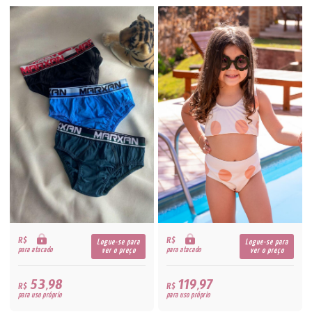
R$
R$
Logue-se para
Logue-se para
para atacado
para atacado
ver o preço
ver o preço
53,98
119,97
R$
R$
para uso próprio
para uso próprio