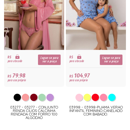
R$
R$
Logue-se para
Logue-se para
para atacado
para atacado
ver o preço
ver o preço
79,98
104,97
R$
R$
para uso próprio
para uso próprio
03277 - 03277 - CONJUNTO
03998 - 03998-PIJAMA VERAO
RENDA CILIOS CALCINHA
INFANTIL FEMININO CANELADO
RENDADA COM FORRO 100
COM BABADO.
ALGODAO