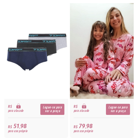
R$
R$
Logue-se para
Logue-se para
para atacado
para atacado
ver o preço
ver o preço
51,98
79,98
R$
R$
para uso próprio
para uso próprio