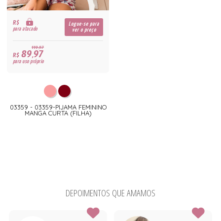
R$
Logue-se para
para atacado
ver o preço
119,97
89,97
R$
para uso próprio
03359 - 03359-PIJAMA FEMININO
MANGA CURTA (FILHA)
DEPOIMENTOS QUE AMAMOS