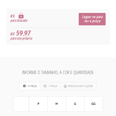
R$
Logue-se para
para atacado
ver o preço
59,97
R$
para uso próprio
INFORME O TAMANHO, A COR E QUANTIDADE
+1 PEÇA
-1 PEÇA
PREENCHER A QTDE
P
M
G
GG