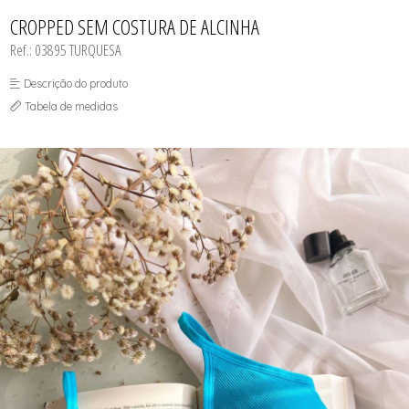
CAMISOLA
TODOS DE OUTLET
CONJUNTO
CROPPED SEM COSTURA DE ALCINHA
CONJUNTO BIQUÍNI
Ref.: 03895 TURQUESA
MAIÔ
PIJAMA DE VERÃO
ROBE
Descrição do produto
TOP
Tabela de medidas