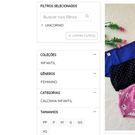
FILTROS SELECIONADOS
UNICORNIO
LIMPAR FILTROS
COLEÇÕES
INFANTIL
GÊNEROS
FEMININO
CATEGORIAS
CALCINHA INFANTIL
TAMANHOS
PP
P
M
G
GG
XG