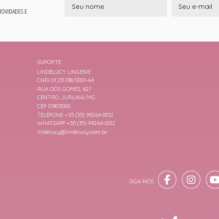
 NOVIDADES E
SUPORTE
LINDELUCY LINGERIE
CNPJ 01.231.138/0001-64
RUA DOS GOMES, 627
CENTRO, JURUAIA/MG
CEP 37805000
TELEFONE +55 (35) 99264-0012
WHATSAPP +55 (35) 99264-0012
lindelucy@lindelucy.com.br