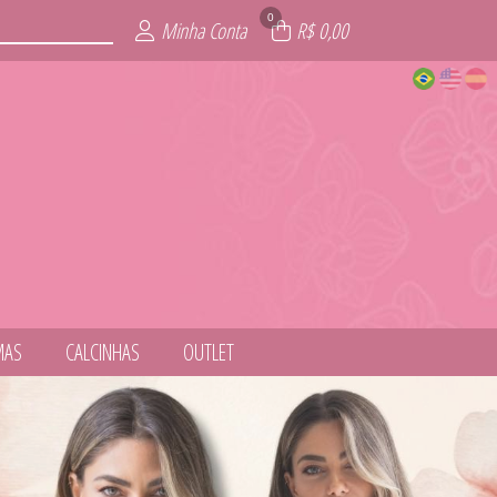
0
Minha Conta
R$ 0,00
MAS
CALCINHAS
OUTLET
NESS
ITE
AIA
AS
IE
L
S
T
S