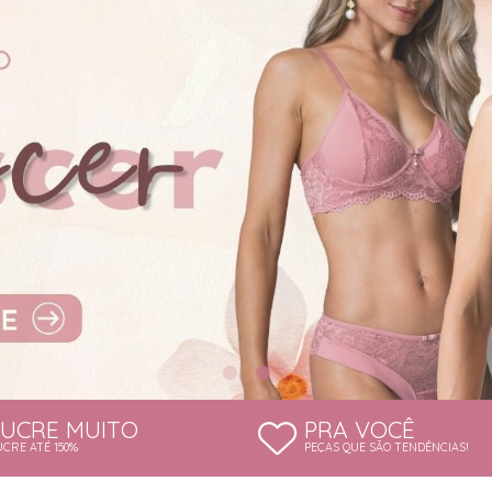
LUCRE MUITO
PRA VOCÊ
UCRE ATÉ 150%
PEÇAS QUE SÃO TENDÊNCIAS!