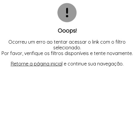
CAMISOLA
TODOS DE OUTLET
CONJUNTO
CONJUNTO BIQUÍNI
MAIÔ
PIJAMA DE VERÃO
ROBE
Ooops!
TOP
Ocorreu um erro ao tentar acessar o link com o filtro
selecionado.
Por favor, verifique os filtros disponíveis e tente novamente.
Retorne a página inicial
e continue sua navegação.