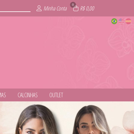
0
Minha Conta
R$ 0,00
MAS
CALCINHAS
OUTLET
NESS
ITE
AIA
AS
IE
L
S
T
S