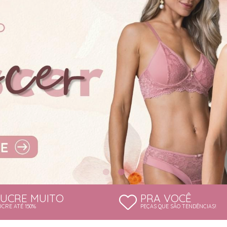
LUCRE MUITO
PRA VOCÊ
UCRE ATÉ 150%
PEÇAS QUE SÃO TENDÊNCIAS!