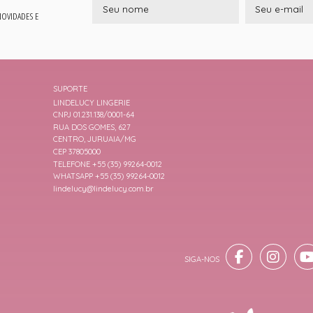
 NOVIDADES E
SUPORTE
LINDELUCY LINGERIE
CNPJ 01.231.138/0001-64
RUA DOS GOMES, 627
CENTRO, JURUAIA/MG
CEP 37805000
TELEFONE +55 (35) 99264-0012
WHATSAPP +55 (35) 99264-0012
lindelucy@lindelucy.com.br