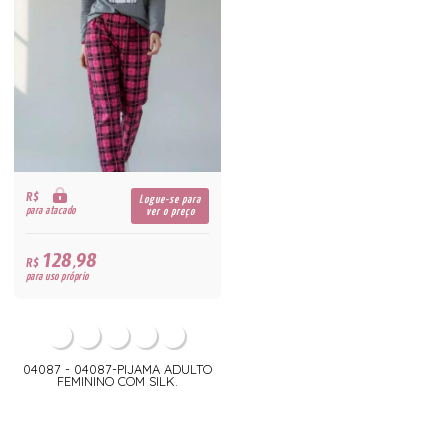
R$
Logue-se para
para atacado
ver o preço
128,98
R$
para uso próprio
04087 - 04087-PIJAMA ADULTO
FEMININO COM SILK.