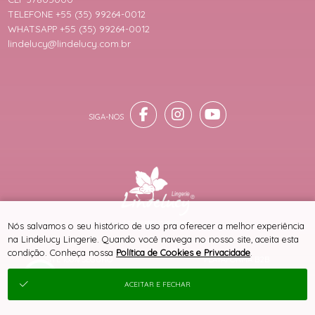
TELEFONE +55 (35) 99264-0012
WHATSAPP +55 (35) 99264-0012
lindelucy@lindelucy.com.br
® TODOS DIREITOS RESERVADOS
Nós salvamos o seu histórico de uso pra oferecer a melhor experiência
na Lindelucy Lingerie. Quando você navega no nosso site, aceita esta
condição. Conheça nossa
Política de Cookies e Privacidade
.
SITE 100% SEGURO
PLATAFORMA B2B
ACEITAR E FECHAR