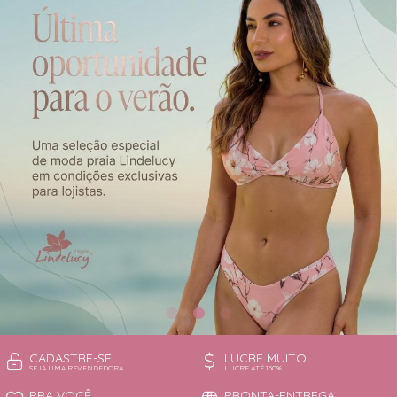
CAMISOLA
TODOS DE OUTLET
CONJUNTO
CONJUNTO BIQUÍNI
MAIÔ
PIJAMA DE VERÃO
ROBE
TOP
CADASTRE-SE
LUCRE MUITO
SEJA UMA REVENDEDORA
LUCRE ATÉ 150%
PRA VOCÊ
PRONTA-ENTREGA