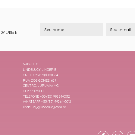
 NOVIDADES E
SUPORTE
LINDELUCY LINGERIE
CNPJ 01.231.138/0001-64
RUA DOS GOMES, 627
CENTRO, JURUAIA/MG
CEP 37805000
TELEFONE +55 (35) 99264-0012
WHATSAPP +55 (35) 99264-0012
lindelucy@lindelucy.com.br