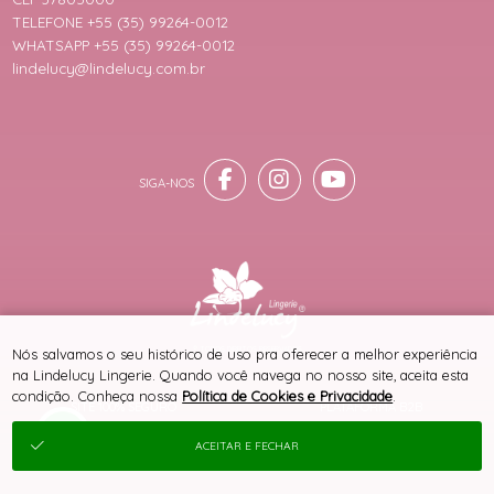
TELEFONE +55 (35) 99264-0012
WHATSAPP +55 (35) 99264-0012
lindelucy@lindelucy.com.br
® TODOS DIREITOS RESERVADOS
Nós salvamos o seu histórico de uso pra oferecer a melhor experiência
na Lindelucy Lingerie. Quando você navega no nosso site, aceita esta
condição. Conheça nossa
Política de Cookies e Privacidade
.
SITE 100% SEGURO
PLATAFORMA B2B
ACEITAR E FECHAR