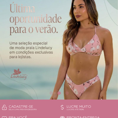
CAMISOLA
TODOS DE OUTLET
CONJUNTO
CONJUNTO BIQUÍNI
MAIÔ
PIJAMA DE VERÃO
ROBE
TOP
CADASTRE-SE
LUCRE MUITO
SEJA UMA REVENDEDORA
LUCRE ATÉ 150%
PRA VOCÊ
PRONTA-ENTREGA