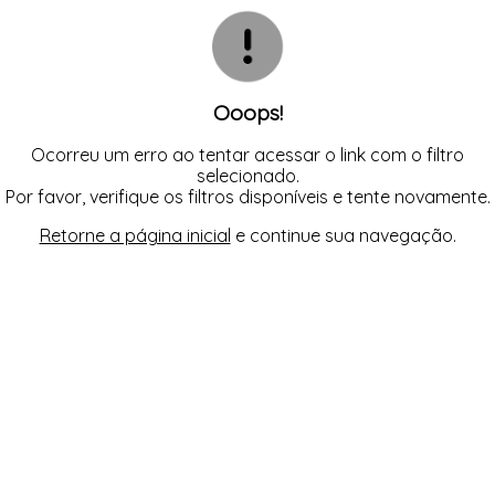
CAMISOLA
TODOS DE OUTLET
CONJUNTO
CONJUNTO BIQUÍNI
MAIÔ
PIJAMA DE VERÃO
ROBE
Ooops!
TOP
Ocorreu um erro ao tentar acessar o link com o filtro
selecionado.
Por favor, verifique os filtros disponíveis e tente novamente.
Retorne a página inicial
e continue sua navegação.