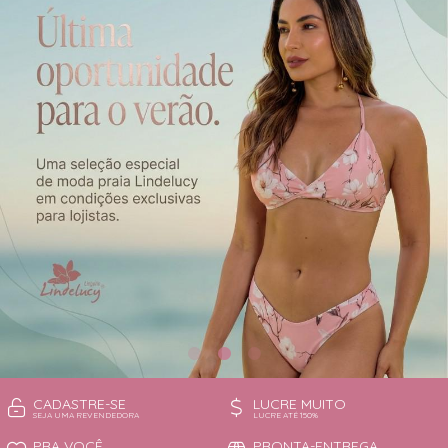
CAMISOLA
TODOS DE OUTLET
CONJUNTO
CONJUNTO BIQUÍNI
MAIÔ
PIJAMA DE VERÃO
ROBE
TOP
CADASTRE-SE
LUCRE MUITO
SEJA UMA REVENDEDORA
LUCRE ATÉ 150%
PRA VOCÊ
PRONTA-ENTREGA