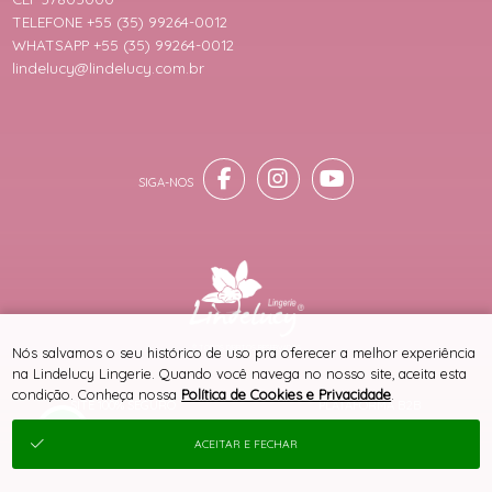
TELEFONE +55 (35) 99264-0012
WHATSAPP +55 (35) 99264-0012
lindelucy@lindelucy.com.br
® TODOS DIREITOS RESERVADOS
Nós salvamos o seu histórico de uso pra oferecer a melhor experiência
na Lindelucy Lingerie. Quando você navega no nosso site, aceita esta
condição. Conheça nossa
Política de Cookies e Privacidade
.
SITE 100% SEGURO
PLATAFORMA B2B
ACEITAR E FECHAR