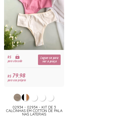
R$
Logue-se para
para atacado
ver o preço
79,98
R$
para uso próprio
02934 - 02934 - KIT DE 3
CALCINHAS EM COTTON DE PALA
NAS LATERAIS