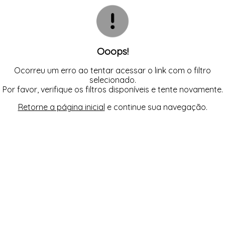
CAMISOLA
TODOS DE OUTLET
CONJUNTO
CONJUNTO BIQUÍNI
MAIÔ
PIJAMA DE VERÃO
ROBE
Ooops!
TOP
Ocorreu um erro ao tentar acessar o link com o filtro
selecionado.
Por favor, verifique os filtros disponíveis e tente novamente.
Retorne a página inicial
e continue sua navegação.