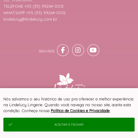
TELEFONE +55 (35) 99264-0012
WHATSAPP +55 (35) 99264-0012
lindelucy@lindelucy.com.br
® TODOS DIREITOS RESERVADOS
Nós salvamos o seu histórico de uso pra oferecer a melhor experiência
na Lindelucy Lingerie. Quando você navega no nosso site, aceita esta
condição. Conheça nossa
Política de Cookies e Privacidade
.
SITE 100% SEGURO
PLATAFORMA B2B
ACEITAR E FECHAR