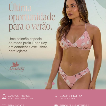
CAMISOLA
TODOS DE OUTLET
CONJUNTO
CONJUNTO BIQUÍNI
MAIÔ
PIJAMA DE VERÃO
ROBE
TOP
CADASTRE-SE
LUCRE MUITO
SEJA UMA REVENDEDORA
LUCRE ATÉ 150%
PRA VOCÊ
PRONTA-ENTREGA