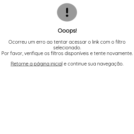
CAMISOLA
TODOS DE OUTLET
CONJUNTO
CONJUNTO BIQUÍNI
MAIÔ
PIJAMA DE VERÃO
ROBE
Ooops!
TOP
Ocorreu um erro ao tentar acessar o link com o filtro
selecionado.
Por favor, verifique os filtros disponíveis e tente novamente.
Retorne a página inicial
e continue sua navegação.