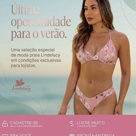
CAMISOLA
TODOS DE OUTLET
CONJUNTO
CONJUNTO BIQUÍNI
MAIÔ
PIJAMA DE VERÃO
ROBE
TOP
CADASTRE-SE
LUCRE MUITO
SEJA UMA REVENDEDORA
LUCRE ATÉ 150%
PRA VOCÊ
PRONTA-ENTREGA