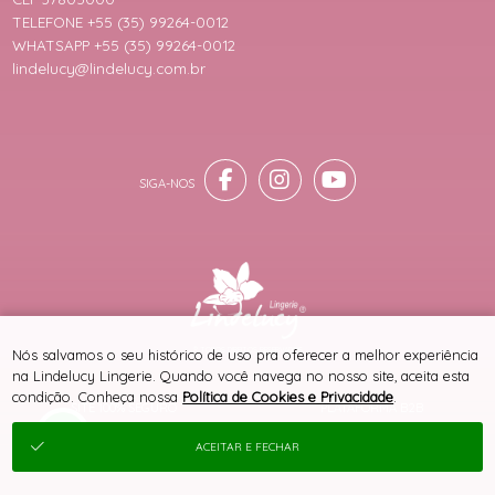
TELEFONE +55 (35) 99264-0012
WHATSAPP +55 (35) 99264-0012
lindelucy@lindelucy.com.br
® TODOS DIREITOS RESERVADOS
Nós salvamos o seu histórico de uso pra oferecer a melhor experiência
na Lindelucy Lingerie. Quando você navega no nosso site, aceita esta
condição. Conheça nossa
Política de Cookies e Privacidade
.
SITE 100% SEGURO
PLATAFORMA B2B
ACEITAR E FECHAR