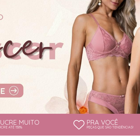
LUCRE MUITO
PRA VOCÊ
UCRE ATÉ 150%
PEÇAS QUE SÃO TENDÊNCIAS!