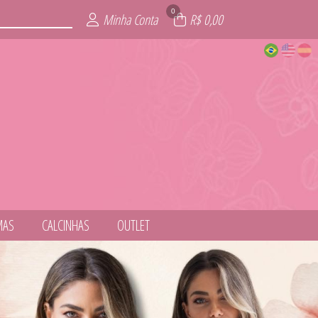
0
Minha Conta
R$ 0,00
MAS
CALCINHAS
OUTLET
NESS
ITE
AIA
AS
IE
L
S
T
S