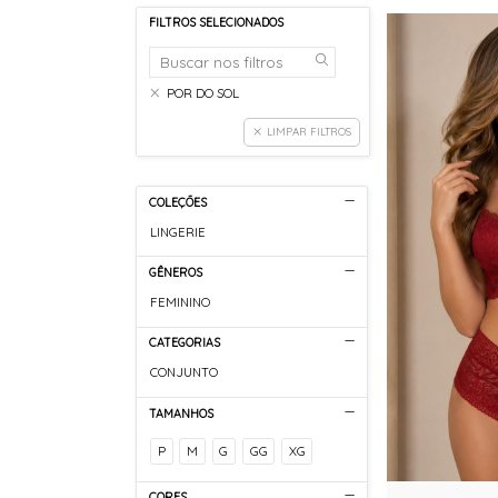
FILTROS SELECIONADOS
POR DO SOL
LIMPAR FILTROS
COLEÇÕES
LINGERIE
GÊNEROS
FEMININO
CATEGORIAS
CONJUNTO
TAMANHOS
P
M
G
GG
XG
CORES