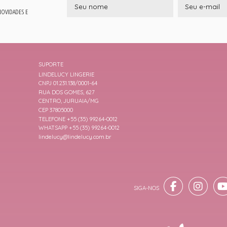
 NOVIDADES E
SUPORTE
LINDELUCY LINGERIE
CNPJ 01.231.138/0001-64
RUA DOS GOMES, 627
CENTRO, JURUAIA/MG
CEP 37805000
TELEFONE +55 (35) 99264-0012
WHATSAPP +55 (35) 99264-0012
lindelucy@lindelucy.com.br