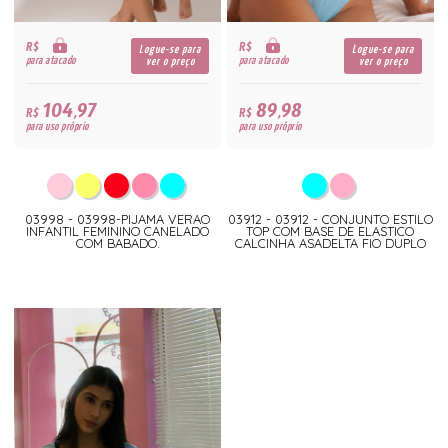
R$
R$
Logue-se para
Logue-se para
para atacado
para atacado
ver o preço
ver o preço
104,97
89,98
R$
R$
para uso próprio
para uso próprio
03998 - 03998-PIJAMA VERAO
03912 - 03912 - CONJUNTO ESTILO
INFANTIL FEMININO CANELADO
TOP COM BASE DE ELASTICO
COM BABADO.
CALCINHA ASADELTA FIO DUPLO