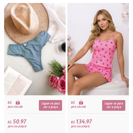
R$
R$
Logue-se para
Logue-se para
para atacado
para atacado
ver o preço
ver o preço
50,97
134,97
R$
R$
para uso próprio
para uso próprio