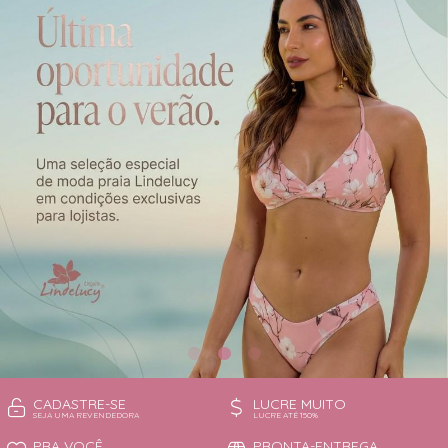
CAMISOLA
TODOS DE OUTLET
CONJUNTO
CONJUNTO BIQUÍNI
MAIÔ
PIJAMA DE VERÃO
ROBE
TOP
CADASTRE-SE
LUCRE MUITO
SEJA UMA REVENDEDORA
LUCRE ATÉ 150%
PRA VOCÊ
PRONTA-ENTREGA