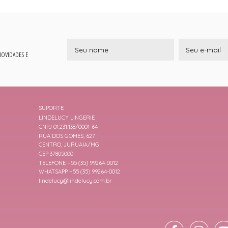
 NOVIDADES E
SUPORTE
LINDELUCY LINGERIE
CNPJ 01.231.138/0001-64
RUA DOS GOMES, 627
CENTRO, JURUAIA/MG
CEP 37805000
TELEFONE +55 (35) 99264-0012
WHATSAPP +55 (35) 99264-0012
lindelucy@lindelucy.com.br