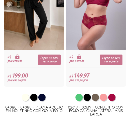
R$
R$
Logue-se para
Logue-se para
para atacado
para atacado
ver o preço
ver o preço
199,00
149,97
R$
R$
para uso próprio
para uso próprio
04080 - 04080 - PIJAMA ADULTO
02619 - 02619 - CONJUNTO COM
EM MOLETINHO COM GOLA POLO
BOJO CALCINHA LATERAL MAIS
LARGA