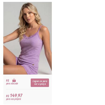
R$
Logue-se para
para atacado
ver o preço
149,97
R$
para uso próprio