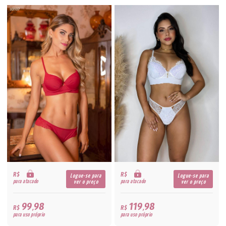
R$
R$
Logue-se para
Logue-se para
para atacado
para atacado
ver o preço
ver o preço
99,98
119,98
R$
R$
para uso próprio
para uso próprio