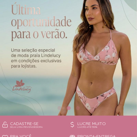
CAMISOLA
TODOS DE OUTLET
CONJUNTO
CONJUNTO BIQUÍNI
MAIÔ
PIJAMA DE VERÃO
ROBE
TOP
CADASTRE-SE
LUCRE MUITO
SEJA UMA REVENDEDORA
LUCRE ATÉ 150%
PRA VOCÊ
PRONTA-ENTREGA