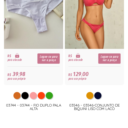
R$
R$
Logue-se para
Logue-se para
para atacado
para atacado
ver o preço
ver o preço
39,98
129,00
R$
R$
para uso próprio
para uso próprio
03744 - 03744 - FIO DUPLO PALA
03546 - 03546-CONJUNTO DE
ALTA
BIQUINI LISO COM LACO