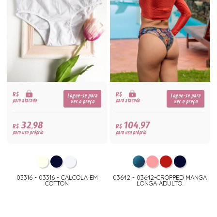
R$
R$
Logue-se para
Logue-se para
para atacado
para atacado
ver o preço
ver o preço
32,98
104,97
R$
R$
para uso próprio
para uso próprio
03316 - 03316 - CALCOLA EM
03642 - 03642-CROPPED MANGA
COTTON
LONGA ADULTO.