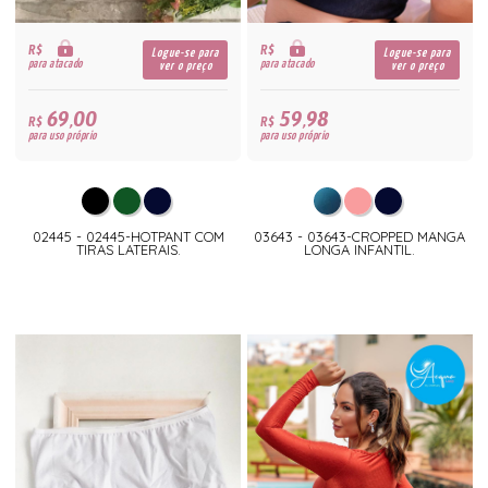
R$
R$
Logue-se para
Logue-se para
para atacado
para atacado
ver o preço
ver o preço
69,00
59,98
R$
R$
para uso próprio
para uso próprio
02445 - 02445-HOTPANT COM
03643 - 03643-CROPPED MANGA
TIRAS LATERAIS.
LONGA INFANTIL.