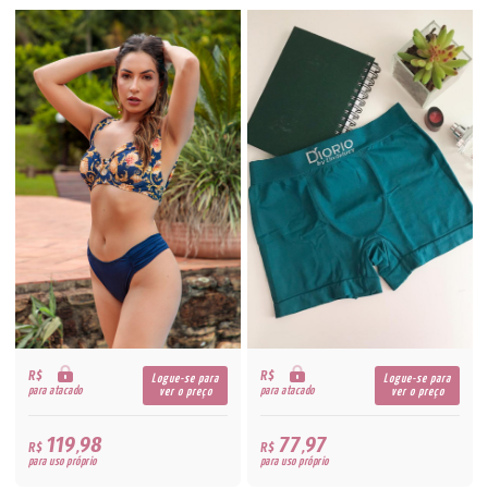
R$
R$
Logue-se para
Logue-se para
para atacado
para atacado
ver o preço
ver o preço
119,98
77,97
R$
R$
para uso próprio
para uso próprio