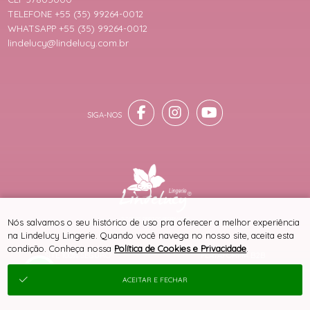
TELEFONE +55 (35) 99264-0012
WHATSAPP +55 (35) 99264-0012
lindelucy@lindelucy.com.br
® TODOS DIREITOS RESERVADOS
Nós salvamos o seu histórico de uso pra oferecer a melhor experiência
na Lindelucy Lingerie. Quando você navega no nosso site, aceita esta
condição. Conheça nossa
Política de Cookies e Privacidade
.
SITE 100% SEGURO
PLATAFORMA B2B
ACEITAR E FECHAR