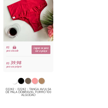
R$
Logue-se para
para atacado
ver o preço
39,98
R$
para uso próprio
02242 - 02242 - TANGA AVULSA
DE PALA DOBRÁVEL FORRO 100
ALGODAO