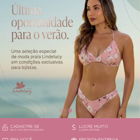
CAMISOLA
TODOS DE OUTLET
CONJUNTO
CONJUNTO BIQUÍNI
MAIÔ
PIJAMA DE VERÃO
ROBE
TOP
CADASTRE-SE
LUCRE MUITO
SEJA UMA REVENDEDORA
LUCRE ATÉ 150%
PRA VOCÊ
PRONTA-ENTREGA