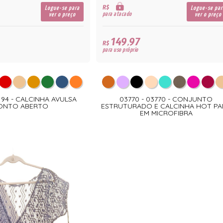
R$
Logue-se para
Logue-se par
para atacado
ver o preço
ver o preço
149,97
R$
para uso próprio
2194 - CALCINHA AVULSA
03770 - 03770 - CONJUNTO
ONTO ABERTO
ESTRUTURADO E CALCINHA HOT PA
EM MICROFIBRA