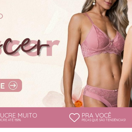
LUCRE MUITO
PRA VOCÊ
UCRE ATÉ 150%
PEÇAS QUE SÃO TENDÊNCIAS!