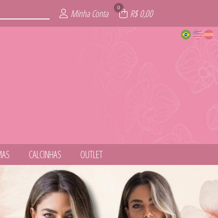
0
Minha Conta
R$ 0,00
MAS
CALCINHAS
OUTLET
NESS
ITE
AIA
AS
IE
L
S
T
S