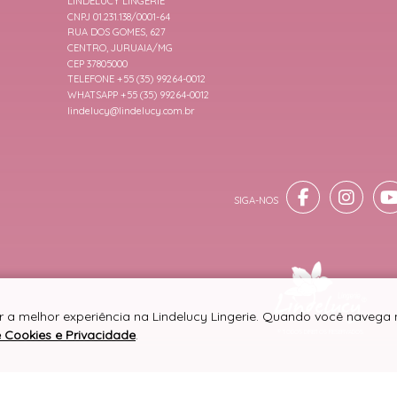
LINDELUCY LINGERIE
CNPJ 01.231.138/0001-64
RUA DOS GOMES, 627
CENTRO, JURUAIA/MG
CEP 37805000
TELEFONE +55 (35) 99264-0012
WHATSAPP +55 (35) 99264-0012
lindelucy@lindelucy.com.br
r a melhor experiência na Lindelucy Lingerie. Quando você navega n
e Cookies e Privacidade
.
® TODOS DIREITOS RESERVADOS