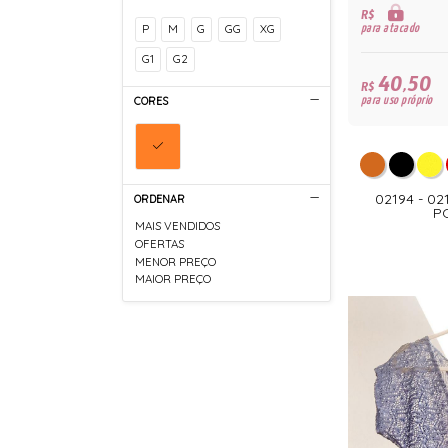
R$
P
M
G
GG
XG
para atacado
G1
G2
40,50
R$
CORES
para uso próprio
02194 - 0
ORDENAR
P
MAIS VENDIDOS
OFERTAS
MENOR PREÇO
MAIOR PREÇO