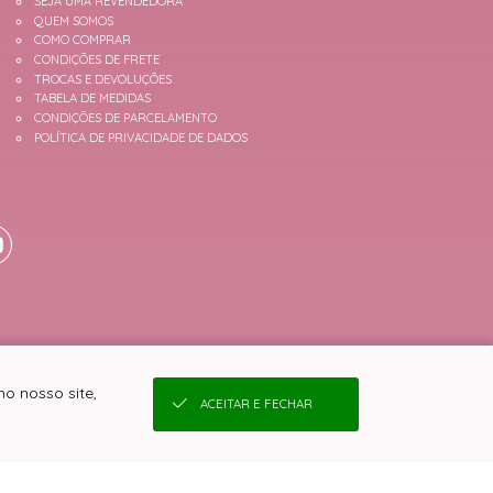
SEJA UMA REVENDEDORA
QUEM SOMOS
COMO COMPRAR
CONDIÇÕES DE FRETE
TROCAS E DEVOLUÇÕES
TABELA DE MEDIDAS
CONDIÇÕES DE PARCELAMENTO
POLÍTICA DE PRIVACIDADE DE DADOS
o nosso site,
ACEITAR E FECHAR