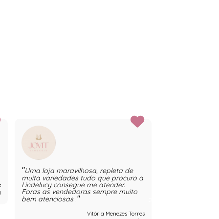
Uma loja maravilhosa, repleta de
Boa tarde estou
muita variedades tudo que procuro a
parte da lindelu
Lindelucy consegue me atender.
muito com vcs
s
Foras as vendedoras sempre muito
J
bem atenciosas .
Vitória Menezes Torres