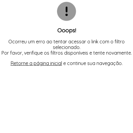
CAMISOLA
TODOS DE OUTLET
CONJUNTO
CONJUNTO BIQUÍNI
MAIÔ
PIJAMA DE VERÃO
ROBE
Ooops!
TOP
Ocorreu um erro ao tentar acessar o link com o filtro
selecionado.
Por favor, verifique os filtros disponíveis e tente novamente.
Retorne a página inicial
e continue sua navegação.